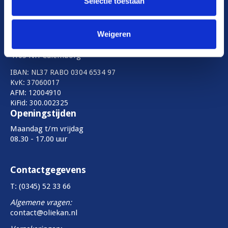
Selectie toestaan
Vergelijkingskaarten
Downloads
Adres
Weigeren
Rijksstraatweg 43a,
4103 NH Culemborg
IBAN: NL37 RABO 0304 6534 97
KvK: 37060017
AFM: 12004910
KiFid: 300.002325
Openingstijden
Maandag t/m vrijdag
08.30 - 17.00 uur
Contactgegevens
T: (0345) 52 33 66
Algemene vragen:
contact@oliekan.nl