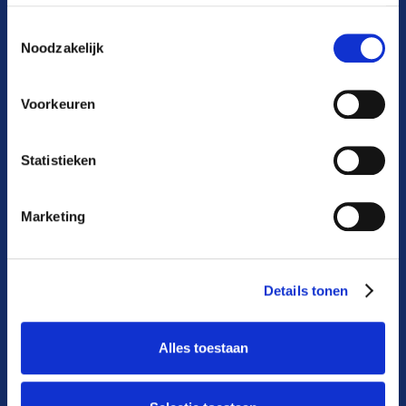
Toestemmingsselectie
Noodzakelijk
Wij staan voor laagdrempelig en persoonlijk advies aan
onze klanten. Aandacht voor jullie wensen, dat is het
Voorkeuren
uitgangspunt.

Statistieken
Documenten
Algemene voorwaarden
Marketing
AVG-privacykaart
Cookieverklaring
Dienstenwijzer
Details tonen
Beloningsbeleid
Klachtenregeling
Alles toestaan
Privacyverklaring
Toegankelijkheidsverklaring