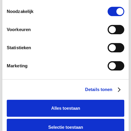
Toestemmingsselectie
Noodzakelijk
Voorkeuren
Lees meer
Statistieken
Marketing
Details tonen
Alles toestaan
Selectie toestaan
Globetrotter reisverzekering