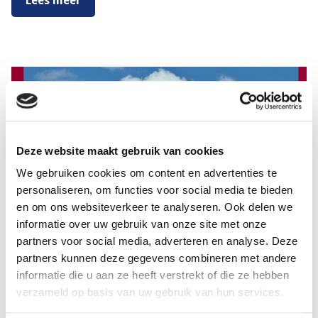
Lees meer
Deze website maakt gebruik van cookies
We gebruiken cookies om content en advertenties te
personaliseren, om functies voor social media te bieden
en om ons websiteverkeer te analyseren. Ook delen we
informatie over uw gebruik van onze site met onze
partners voor social media, adverteren en analyse. Deze
Meer kansen op een koopwoning voor
partners kunnen deze gegevens combineren met andere
uitzendkrachten
informatie die u aan ze heeft verstrekt of die ze hebben
Je denkt aan het kopen van een woning. Een vereiste is
verzameld op basis van uw gebruik van hun services.
dan allereerst dat je een vaste baan hebt, toch?