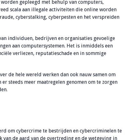
die worden gepleegd met behulp van computers,
ed scala aan illegale activiteiten die online worden
sfraude, cyberstalking, cyberpesten en het verspreiden
n individuen, bedrijven en organisaties gevoelige
brengen aan computersystemen. Het is inmiddels een
nciële verliezen, reputatieschade en in sommige
 over de hele wereld werken dan ook nauw samen om
en er steeds meer maatregelen genomen om te zorgen
den.
rd om cybercrime te bestrijden en cybercriminelen te
jk van de aard van de overtreding en de wetgeving in