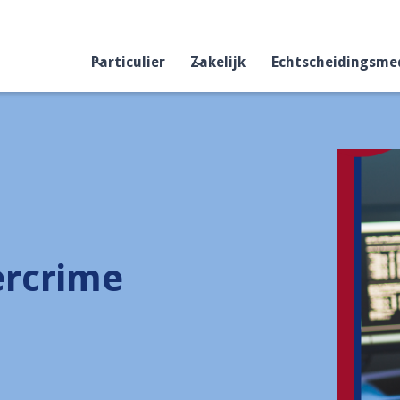
Particulier
Zakelijk
Echtscheidingsme
ercrime