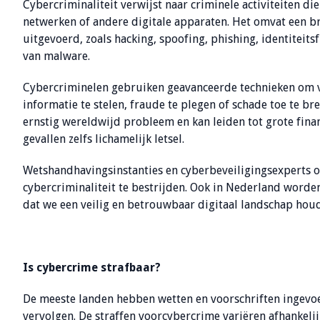
Cybercriminaliteit verwijst naar criminele activiteiten 
netwerken of andere digitale apparaten. Het omvat een bre
uitgevoerd, zoals hacking, spoofing, phishing, identiteit
van malware.
Cybercriminelen gebruiken geavanceerde technieken om va
informatie te stelen, fraude te plegen of schade toe te 
ernstig wereldwijd probleem en kan leiden tot grote fina
gevallen zelfs lichamelijk letsel.
Wetshandhavingsinstanties en cyberbeveiligingsexperts
cybercriminaliteit te bestrijden. Ook in Nederland word
dat we een veilig en betrouwbaar digitaal landschap hou
Is cybercrime strafbaar?
De meeste landen hebben wetten en voorschriften ingevoe
vervolgen. De straffen voorcybercrime variëren afhankeli